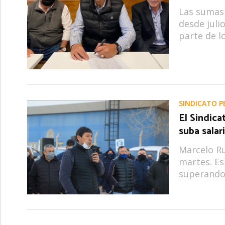
Las sumas 
desde juli
parte de lo
SINDICATO P
El Sindica
suba salar
Marcelo Ru
martes. Es
superando 