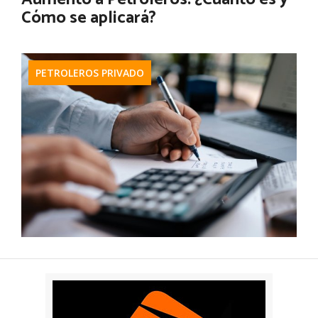
Cómo se aplicará?
Ver más
PETROLEROS PRIVADO