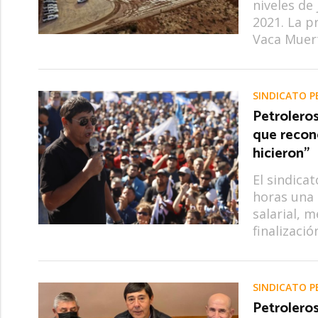
niveles de
2021. La p
Vaca Muert
SINDICATO P
Petroleros
que recono
hicieron”
El sindica
horas una
salarial, 
finalizaci
SINDICATO P
Petroleros