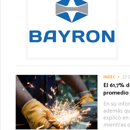
INDEC
23 
El 61,7% d
promedio 
En su info
además qu
explicó en
mientras q