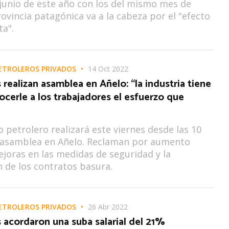
 junio de este año con los del mismo mes de
rovincia patagónica va a la cabeza por el "efecto
a".
ETROLEROS PRIVADOS
14 Oct 2022
 realizan asamblea en Añelo: “la industria tiene
cerle a los trabajadores el esfuerzo que
to petrolero realizará este viernes desde las 10
 asamblea en Añelo. Reclaman por aumento
mejoras en las medidas de seguridad y la
ón de los contratos basura.
ETROLEROS PRIVADOS
26 Abr 2022
 acordaron una suba salarial del 21%