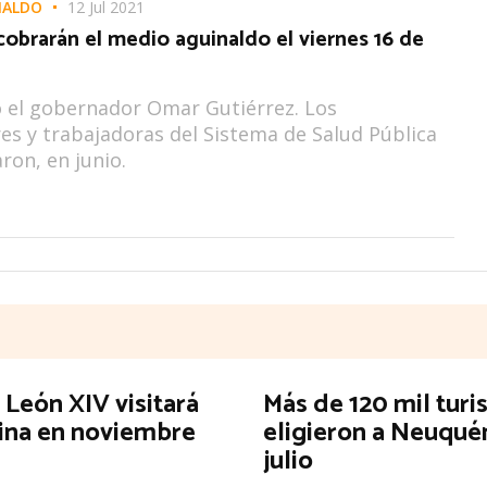
NALDO
12 Jul 2021
cobrarán el medio aguinaldo el viernes 16 de
 el gobernador Omar Gutiérrez. Los
es y trabajadoras del Sistema de Salud Pública
ron, en junio.
 León XIV visitará
Más de 120 mil turi
ina en noviembre
eligieron a Neuqué
julio