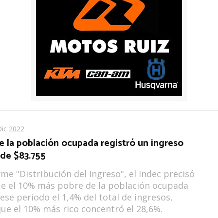
Dic 2022
e la población ocupada registró un ingreso
de $83.755
rme "Distribución del Ingreso", el Indec precisó
e el 10% más pobre de la población ocupada
 ese período el 1,4% del total de ingresos,
ue el 10% más rico concentró el 28,6%.