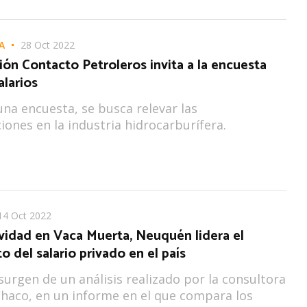
A
28 Oct 2022
ón Contacto Petroleros invita a la encuesta
alarios
na encuesta, se busca relevar las
ones en la industria hidrocarburífera.
14 Oct 2022
ividad en Vaca Muerta, Neuquén lidera el
o del salario privado en el país
surgen de un análisis realizado por la consultora
Chaco, en un informe en el que compara los