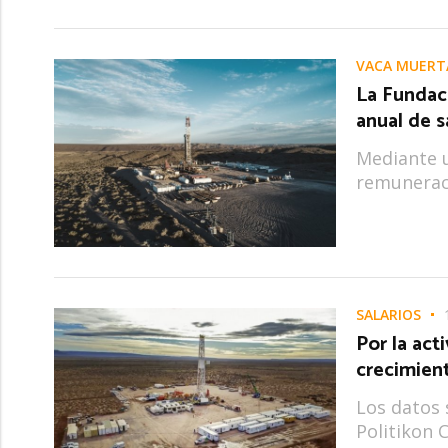
VACA MUERT
La Fundaci
anual de s
Mediante u
remuneraci
SALARIOS
Por la act
crecimient
Los datos 
Politikon 