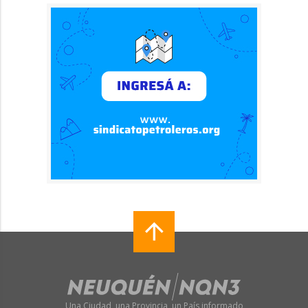
Una Ciudad, una Provincia, un País informado