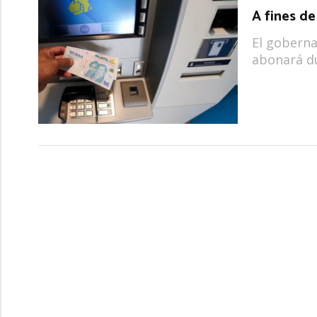
A fines de
El goberna
abonará du