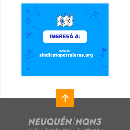
Una Ciudad, una Provincia, un País informado