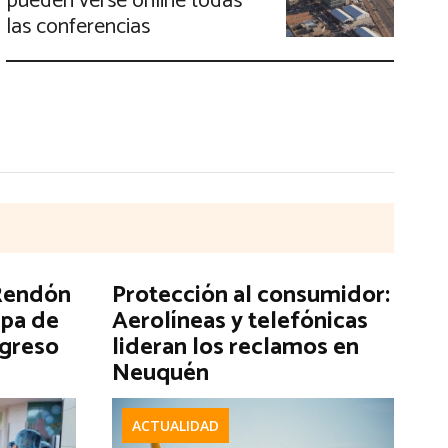
pueden verse online todas
las conferencias
 Rendón
Protección al consumidor:
apa de
Aerolíneas y telefónicas
ngreso
lideran los reclamos en
Neuquén
ACTUALIDAD