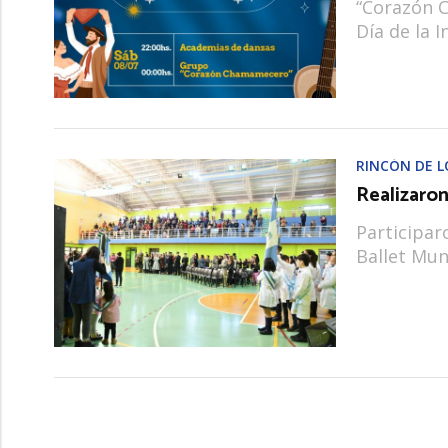
“Corazón C
Día de la 
RINCÓN DE L
Realizaron
Participar
Ballet Mun