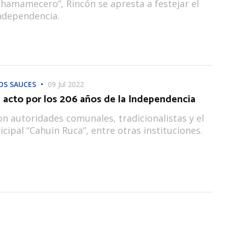
hamamecero”, Rincón se apresta a festejar el
Independencia.
OS SAUCES
09 Jul 2022
 acto por los 206 años de la Independencia
on autoridades comunales, tradicionalistas y el
icipal “Cahuin Ruca”, entre otras instituciones.