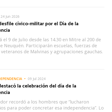
24 Jun 2026
desfile cívico-militar por el Día de la
ncia
á el 9 de Julio desde las 14.30 en Mitre al 200 de
de Neuquén. Participarán escuelas, fuerzas de
 veteranos de Malvinas y agrupaciones gauchas.
NDEPENDENCIA
09 Jul 2024
estacó la celebración del día de la
ncia
dor recordó a los hombres que “lucharon
os para poder concretar esa independencia”. Lo