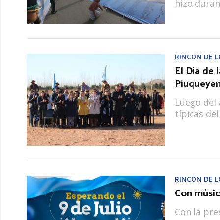
hizo durant
RINCÓN DE L
El Día de
Piuqueye
Luego del 
típicas de
RINCÓN DE L
Con música
Con la pre