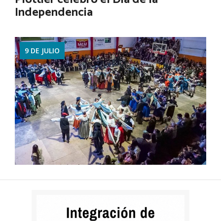
Independencia
Ver más
9 DE JULIO