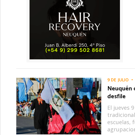
9 DE JULIO
Neuquén c
desfile
El jueves 9
tradiciona
escuelas, 
agrupacio