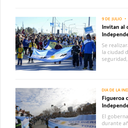
9 DE JULIO
Invitan al 
Independe
Se realizar
la ciudad 
seguridad,
DÍA DE LA I
Figueroa d
Independe
El goberna
durante añ