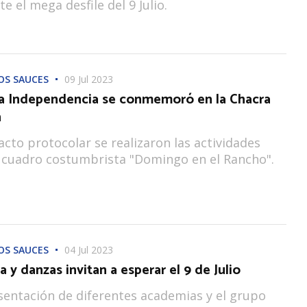
e el mega desfile del 9 Julio.
OS SAUCES
09 Jul 2023
 la Independencia se conmemoró en la Chacra
n
acto protocolar se realizaron las actividades
l cuadro costumbrista "Domingo en el Rancho".
OS SAUCES
04 Jul 2023
 y danzas invitan a esperar el 9 de Julio
sentación de diferentes academias y el grupo