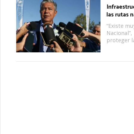
Infraestru
las rutas 
“Existe mu
Nacional”,
proteger la