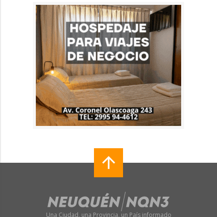
Una Ciudad, una Provincia, un País informado