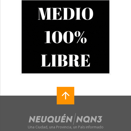
Una Ciudad, una Provincia, un País informado