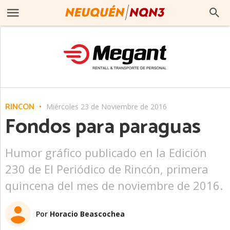
RINCÓN
Miércoles 23 de Noviembre de 2016
Fondos para paraguas
Humor gráfico publicado en la Edición
230 de El Periódico de Rincón, primera
quincena del mes de noviembre de 2016.
Por
Horacio Beascochea