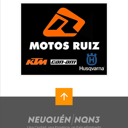
Una Ciudad, una Provincia, un País informado