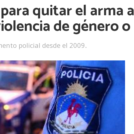
ara quitar el arma a 
Ver más
olencia de género o 
ento policial desde el 2009.