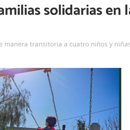
milias solidarias en 
Ver más
 manera transitoria a cuatro niños y niña