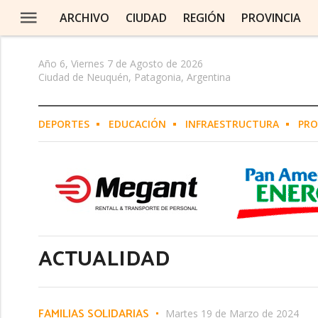
ARCHIVO
CIUDAD
REGIÓN
PROVINCIA
Año 6, Viernes 7 de Agosto de 2026
Ciudad de Neuquén, Patagonia, Argentina
EN Y ALTO VALLE
DEPORTES
EDUCACIÓN
INFRAESTRUCTURA
PRO
O
N DE LOS SAUCES
A
ACTUALIDAD
E NEUQUINO
LLERA
FAMILIAS SOLIDARIAS
Martes 19 de Marzo de 2024