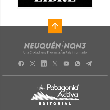
Una Ciudad, una Provincia, un País informado