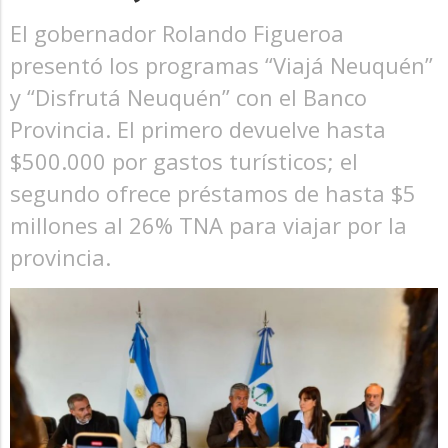
El gobernador Rolando Figueroa
presentó los programas “Viajá Neuquén”
y “Disfrutá Neuquén” con el Banco
Provincia. El primero devuelve hasta
$500.000 por gastos turísticos; el
segundo ofrece préstamos de hasta $5
millones al 26% TNA para viajar por la
provincia.