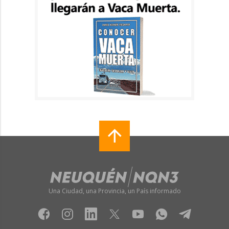
Una Ciudad, una Provincia, un País informado