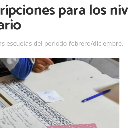
ipciones para los nive
Ver más
ario
as escuelas del periodo febrero/diciembre.