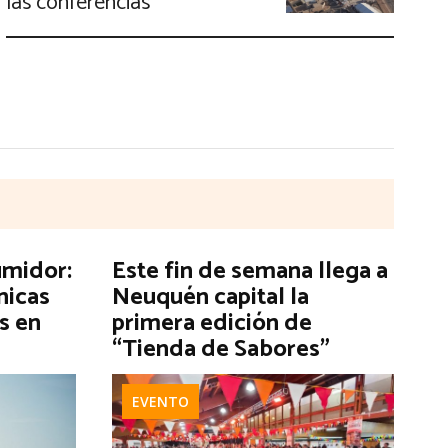
las conferencias
umidor:
Este fin de semana llega a
nicas
Neuquén capital la
s en
primera edición de
“Tienda de Sabores”
EVENTO