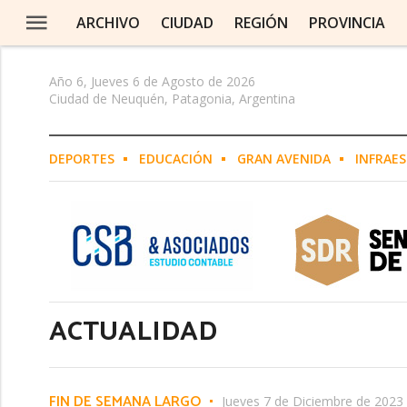
ARCHIVO
CIUDAD
REGIÓN
PROVINCIA
Año 6, Jueves 6 de Agosto de 2026
Ciudad de Neuquén, Patagonia, Argentina
EN Y ALTO VALLE
DEPORTES
EDUCACIÓN
GRAN AVENIDA
INFRAE
O
N DE LOS SAUCES
A
ACTUALIDAD
E NEUQUINO
LLERA
FIN DE SEMANA LARGO
Jueves 7 de Diciembre de 2023