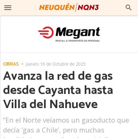
OBRAS
Jueves 16 de Octubre de 2025
Avanza la red de gas
desde Cayanta hasta
Villa del Nahueve
“En el Norte veíamos un gasoducto que
decía ‘gas a Chile’, pero muchas