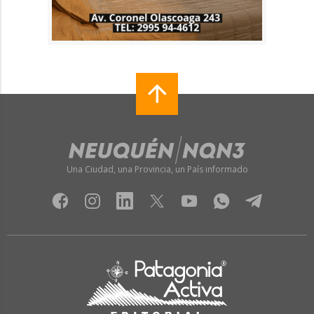
Una Ciudad, una Provincia, un País informado