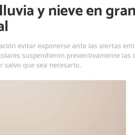
lluvia y nieve en gra
Ver más
al
ación evitar exponerse ante las alertas emi
scolares suspendieron preventivamente las 
ir salvo que sea necesario.