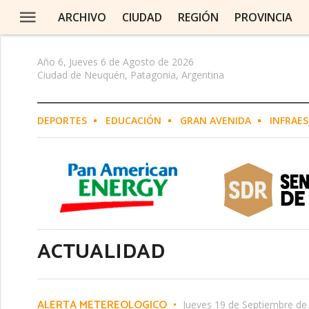
ARCHIVO
CIUDAD
REGIÓN
PROVINCIA
Año 6, Jueves 6 de Agosto de 2026
Ciudad de Neuquén, Patagonia, Argentina
EN Y ALTO VALLE
DEPORTES
EDUCACIÓN
GRAN AVENIDA
INFRAE
O
N DE LOS SAUCES
A
ACTUALIDAD
E NEUQUINO
LLERA
ALERTA METEREOLÓGICO
Jueves 19 de Septiembre de