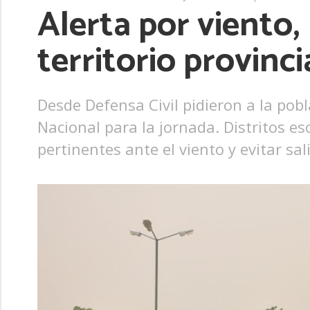
Alerta por viento, 
territorio provinci
Desde Defensa Civil pidieron a la pobl
Nacional para la jornada. Distritos e
pertinentes ante el viento y evitar sal